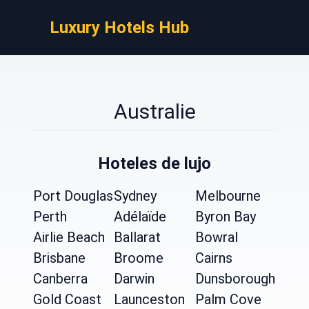
Luxury Hotels Hub
Australie
Hoteles de lujo
Port Douglas
Sydney
Melbourne
Perth
Adélaïde
Byron Bay
Airlie Beach
Ballarat
Bowral
Brisbane
Broome
Cairns
Canberra
Darwin
Dunsborough
Gold Coast
Launceston
Palm Cove