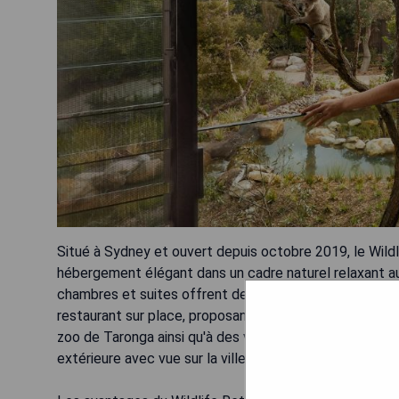
Situé à Sydney et ouvert depuis octobre 2019, le Wild
hébergement élégant dans un cadre naturel relaxant a
chambres et suites offrent des vues sur la forêt, les 
restaurant sur place, proposant également des dîners a
zoo de Taronga ainsi qu'à des visites guidées, un parkin
extérieure avec vue sur la ville et le port où vous pou