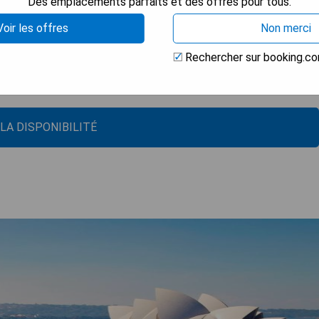
Des emplacements parfaits et des offres pour tous.
que
Voir les offres
Non merci
nts types de vues
Rechercher sur booking.c
s
hôtel eco-friendly
 LA DISPONIBILITÉ