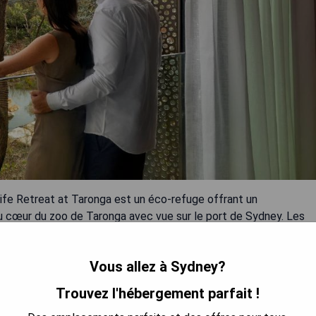
life Retreat at Taronga est un éco-refuge offrant un
u cœur du zoo de Taronga avec vue sur le port de Sydney. Les
animaux sauvages ou le port. L'établissement dispose d'un
vec vue sur le port de Sydney. Les clients ont accès gratuit au
Vous allez à Sydney?
g et un petit-déjeuner buffet. De plus, il y a une terrasse
vez vous détendre après une journée bien remplie.
Trouvez l'hébergement parfait !