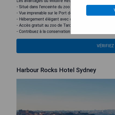
Les avantages du Wildlife Retreat at Taronga:
- Situé dans l'enceinte du zoo pour une expérience uni
- Vue imprenable sur le Port de Sydney
- Hébergement élégant avec des options pour différe
- Accès gratuit au zoo de Taronga pour tous les invité
- Contribuez à la conservation en séjournant dans cet 
VÉRIFIEZ
Harbour Rocks Hotel Sydney