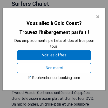
Surfers Chalet
×
Vous allez à Gold Coast?
Trouvez l'hébergement parfait !
Des emplacements parfaits et des offres pour
tous.
Voir les offres
Non merci
Proposant une piscine extérieure, un sauna et un
Rechercher sur booking.com
bain à remous, le Surfers Chalet est situé à
Surfers Paradise, à 25 minutes en voiture de
Tweed Heads. Certaines unités sont équipées
d'une télévision à écran plat et d'un lecteur DVD.
Un micro-ondes, un grille-pain et une bouilloire