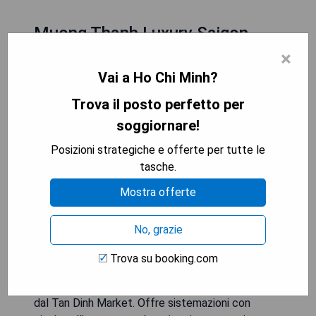
Muong Thanh Luxury Saigon
×
Hotel
Vai a Ho Chi Minh?
Trova il posto perfetto per
soggiornare!
Posizioni strategiche e offerte per tutte le
tasche.
Mostra offerte
No, grazie
Trova su booking.com
Aperto nel giugno 2020, Muong Thanh Luxury
Saigon Hotel è situato a Ho Chi Minh City, a 2,5 km
dal Tan Dinh Market. Offre sistemazioni con