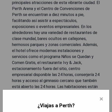
principales atracciones de esta vibrante ciudad. El
Perth Arena y el Centro de Convenciones de
Perth se encuentran a diez minutos a pie,
facilitando así asistir a espectáculos,
exposiciones o eventos empresariales. En los
alrededores hay una variedad de restaurantes de
clase mundial, bares ocultos en callejones,
hermosos parques y zonas comerciales. Además,
el hotel ofrece modernas instalaciones y
servicios como el programa Niños se Quedan y
Comen Gratis, el restaurante Ivy & Jack,
estacionamiento fuera del sitio, centro
empresarial disponible las 24 horas, conserjería 24
horas y acceso al gimnasio cercano que también
está abierto las 24 horas. Las habitaciones están
equipadas con aire acondicionado, televisión de
×
pantalla plana con canales por satélite, base para
iPod y facilidades para preparar té/café. Cada
¿Viajas a Perth?
baño privado cuenta con ducha y artículos