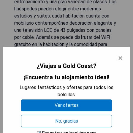
entrenamiento y una gran variedad de clases. Los
huéspedes pueden elegir entre modernos
estudios y suites, cada habitación cuenta con
mobiliario contemporáneo decoración elegante y
una televisión LCD de 43 pulgadas con canales
por cable. Además se puede disfrutar del WiFi
gratuito en la habitación y la comodidad para
preparar té o café. Las instalaciones del hotel
×
incluyen recepción las 24 horas, WiFi gratis y
¿Viajas a Gold Coast?
estacionamiento sin cargo adicional.
¡Encuentra tu alojamiento ideal!
- Ubicado cerca de paradas de autobús
- Acceso gratuito al centro fitness durante los
Lugares fantásticos y ofertas para todos los
horarios con personal
bolsillos.
- Complimentary parking
Ver ofertas
- Cerca a principales atracciones turísticas
No, gracias
MOSTRAR DISPONIBILIDAD