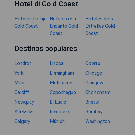
Hotel di Gold Coast
Hoteles de lujo
Hoteles con
Hoteles de 5
Gold Coast
Encanto Gold
Estrellas Gold
Coast
Coast
Destinos populares
Londres
Lisboa
Oporto
York
Birmingham
Chicago
Milán
Melbourne
Glasgow
Cardiff
Copenhague
Cheltenham
Newquay
El Lacio
Bristol
Adelaida
Inverness
Bombay
Calgary
Múnich
Washington