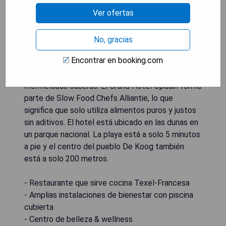
buen entrenamiento. Todas las habitaciones del
Ver ofertas
Grand Hotel Opduin están decoradas con buen
gusto y tienen baño privado con bañera. Incluyen
TV de pantalla plana, zona de estar y cafetera
No, gracias
espresso. Todos los días, el hotel ofrece un
Encontrar en booking.com
buffet típico texano para el desayuno que incluye
panes caseros, quesos locales, lácteos y
mermeladas caseras. El Grand Hotel Opduin forma
parte de Slow Food Chefs Alliantie, lo que
significa que solo utiliza alimentos puros y justos
sin aditivos. El hotel está ubicado en las dunas en
un parque nacional. La playa está a solo 5 minutos
a pie y el centro del pueblo De Koog también
está a solo 200 metros.
- Restaurante que sirve cocina Texel-Francesa
- Amplias instalaciones de bienestar con piscina
cubierta
- Centro de belleza & wellness