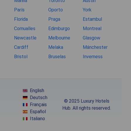
Manila
Toronto
Austin
París
Oporto
York
Florida
Praga
Estambul
Cornualles
Edimburgo
Montreal
Newcastle
Melbourne
Glasgow
Cardiff
Melaka
Mánchester
Bristol
Bruselas
Inverness
English
Deutsch
© 2025 Luxury Hotels
Français
Hub. All rights reserved.
Español
Italiano