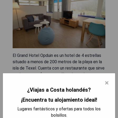
El Grand Hotel Opduin es un hotel de 4 estrellas
situado a menos de 200 metros de la playa en la
isla de Texel. Cuenta con un restaurante que sirve
cocina texana-francesa utilizando productos
locales frescos y amplias instalaciones de
×
bienestar, incluyendo una piscina cubierta. El
¿Viajas a Costa holandés?
centro de belleza y bienestar ofrece
¡Encuentra tu alojamiento ideal!
tratamientos de belleza. Los huéspedes pueden
utilizar el solarium, el baño turco y la sauna
Lugares fantásticos y ofertas para todos los
finlandesa. El gimnasio del hotel proporciona un
bolsillos.