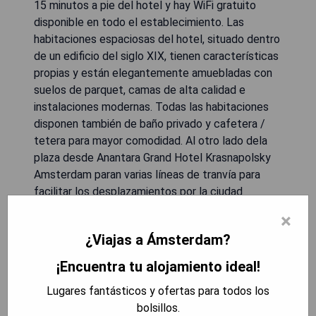
15 minutos a pie del hotel y hay WiFi gratuito
disponible en todo el establecimiento. Las
habitaciones espaciosas del hotel, situado dentro
de un edificio del siglo XIX, tienen características
propias y están elegantemente amuebladas con
suelos de parquet, camas de alta calidad e
instalaciones modernas. Todas las habitaciones
disponen también de baño privado y cafetera /
tetera para mayor comodidad. Al otro lado dela
plaza desde Anantara Grand Hotel Krasnapolsky
Amsterdam paran varias líneas de tranvía para
facilitar los desplazamientos por la ciudad
mientras que desde Schiphol Airport se tarda
×
unos 25 minutos en coche hasta el lugar.
¿Viajas a Ámsterdam?
• Ubicación céntrica privilegiada
¡Encuentra tu alojamiento ideal!
• Restaurante galardonado con Estrella Michelin
Lugares fantásticos y ofertas para todos los
• Habitaciones espaciosas con características
bolsillos.
propias