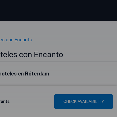
es con Encanto
teles con Encanto
hoteles en Róterdam
rants
CHECK AVAILABILITY