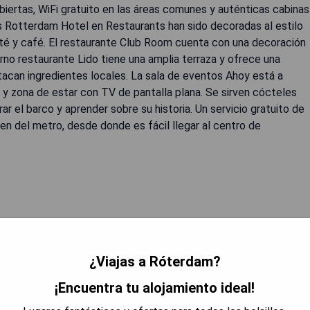
iertas, WiFi gratuito en las áreas comunes y auténticas cabinas
ss Rotterdam Hotel en Restaurants han sido decoradas al estilo
 té y café. El restaurante Club Room cuenta con una decoración
no restaurante Lido tiene una amplia terraza y ofrece una
tacan ingredientes locales. La sala de eventos Ahoy está a
 y zona de estar con TV de pantalla plana. Se sirven cócteles
 el barco y aprender sobre su historia. Un servicio gratuito de
ven del metro, desde donde es fácil llegar al centro de
ano cercano mediante metro.
¿Viajas a Róterdam?
 DISPONIBILIDAD
¡Encuentra tu alojamiento ideal!