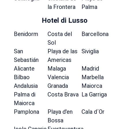
la Frontera
Palma
Hotel di Lusso
Benidorm
Costa del
Barcellona
Sol
San
Playa de las
Siviglia
Sebastián
Americas
Alicante
Malaga
Madrid
Bilbao
Valencia
Marbella
Andalusia
Granada
Maiorca
Palma di
Costa Brava
La Garriga
Maiorca
Pamplona
Playa d'en
Cala d´Or
Bossa