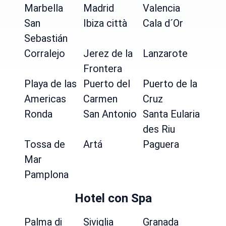
Marbella
Madrid
Valencia
San
Ibiza città
Cala d´Or
Sebastián
Corralejo
Jerez de la
Lanzarote
Frontera
Playa de las
Puerto del
Puerto de la
Americas
Carmen
Cruz
Ronda
San Antonio
Santa Eularia
des Riu
Tossa de
Artá
Paguera
Mar
Pamplona
Hotel con Spa
Palma di
Siviglia
Granada