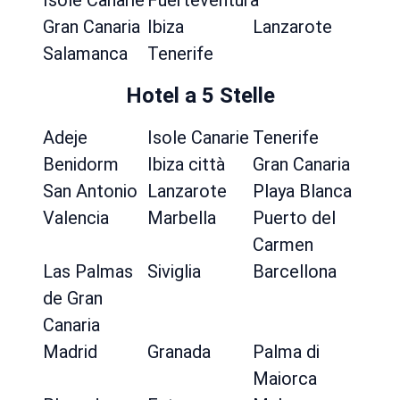
Isole Canarie
Fuerteventura
Gran Canaria
Ibiza
Lanzarote
Salamanca
Tenerife
Hotel a 5 Stelle
Adeje
Isole Canarie
Tenerife
Benidorm
Ibiza città
Gran Canaria
San Antonio
Lanzarote
Playa Blanca
Valencia
Marbella
Puerto del
Carmen
Las Palmas
Siviglia
Barcellona
de Gran
Canaria
Madrid
Granada
Palma di
Maiorca