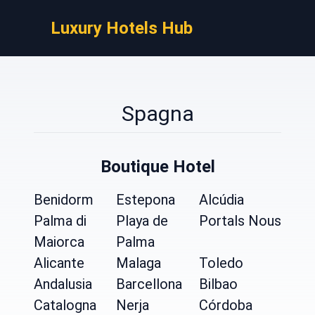
Luxury Hotels Hub
Spagna
Boutique Hotel
Benidorm
Estepona
Alcúdia
Palma di
Playa de
Portals Nous
Maiorca
Palma
Alicante
Malaga
Toledo
Andalusia
Barcellona
Bilbao
Catalogna
Nerja
Córdoba