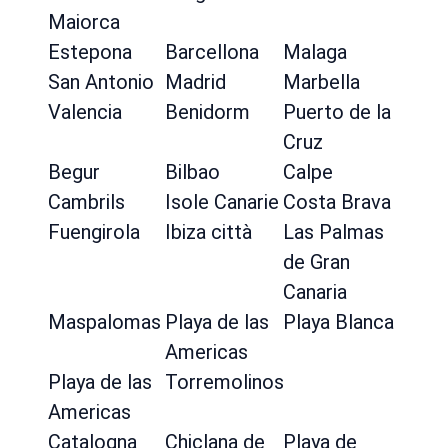
Maiorca
Estepona
Barcellona
Malaga
San Antonio
Madrid
Marbella
Valencia
Benidorm
Puerto de la
Cruz
Begur
Bilbao
Calpe
Cambrils
Isole Canarie
Costa Brava
Fuengirola
Ibiza città
Las Palmas
de Gran
Canaria
Maspalomas
Playa de las
Playa Blanca
Americas
Playa de las
Torremolinos
Americas
Catalogna
Chiclana de
Playa de