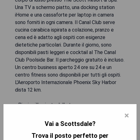
Una TV a schermo piatto, una docking station
iHome e una cassaforte per laptop in camera
sono forniti in ogni camera. Il Canal Club serve
cucina caraibica ispirata a colazione, pranzo e
cena ed è adatto agli ospiti con esigenze
dietetiche particolari. Durante il giorno, sono
disponibili pasti leggeri e cocktail al The Canal
Club Poolside Bar. Il parcheggio gratuito è incluso.
Un centro business aperto 24 ore su 24 e un
centro fitness sono disponibili per tutti gli ospiti.
L'Aeroporto Internazionale Phoenix Sky Harbor
dista 12 km.
- Piscina illuminata dalle torce
- Spiaggia di sabbia all'interno dell'hotel
×
- Accessorio pet-friendly
Vai a Scottsdale?
- Servizio spa lussuoso
Trova il posto perfetto per
- Ristorante che offre cucina caraibica