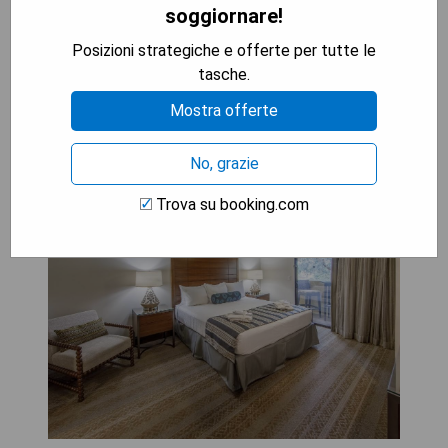
soggiornare!
VERIFICA LA DISPONIBILITÀ
Posizioni strategiche e offerte per tutte le
tasche.
Mostra offerte
Holiday Inn Club Vacations
No, grazie
Scottsdale Resort
Trova su booking.com