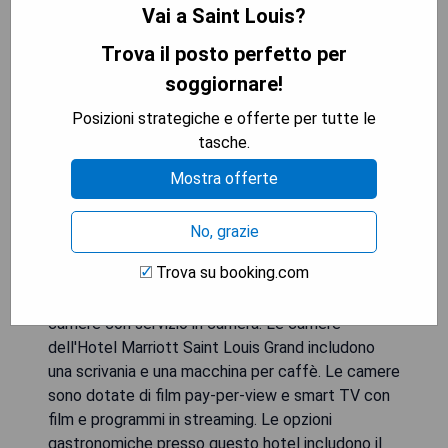
Vai a Saint Louis?
Trova il posto perfetto per
soggiornare!
Posizioni strategiche e offerte per tutte le
tasche.
Mostra offerte
No, grazie
Questo hotel nel centro di Saint Louis dista 21
Trova su booking.com
chilometri dall'aeroporto internazionale di Saint
Louis Lambert. L'hotel offre una palestra e
camere con servizio in camera. Le camere
dell'Hotel Marriott Saint Louis Grand includono
una scrivania e una macchina per caffè. Le camere
sono dotate di film pay-per-view e smart TV con
film e programmi in streaming. Le opzioni
gastronomiche presso questo hotel includono il