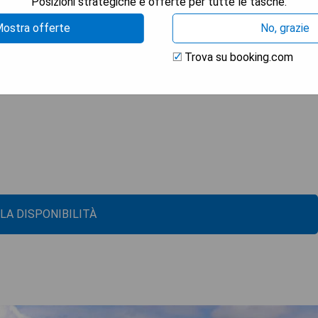
Posizioni strategiche e offerte per tutte le tasche.
scaldamento e aria condizionata. Gli ospiti hanno accesso a
k internet. A soli 10 minuti di auto da Surfers Paradise, Ashmore
ostra offerte
No, grazie
parco divertimenti Movie World. L'aeroporto Gold Coast
ella possibilità di noleggiare gratuitamente racchette da tennis,
Trova su booking.com
 LA DISPONIBILITÀ