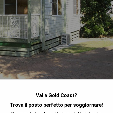
i autonome in stile resort su 6 ettari di giardini tropicali
Vai a Gold Coast?
are, 2 aree giochi per bambini e un campo da tennis
no arte e artigianato, modellaggio di palloncini, lezioni di tennis
Trova il posto perfetto per soggiornare!
ezione australiana di pappagalli Macaw sudamericani. Ogni cabina