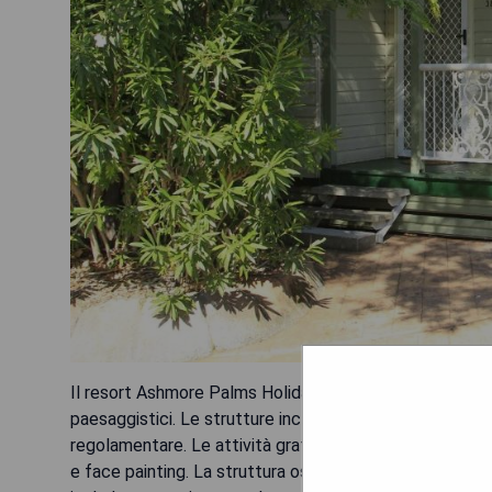
Il resort Ashmore Palms Holiday Village offre sistemazion
paesaggistici. Le strutture includono 2 lagune per nuot
regolamentare. Le attività gratuite per i bambini includo
e face painting. La struttura ospita la più grande coll