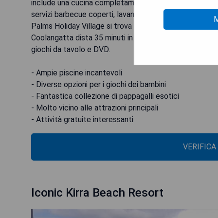
include una cucina completamente attrezzata, bagno, ri
servizi barbecue coperti, lavanderia a gettoni e un kios
M
Palms Holiday Village si trova a 15 minuti di auto dal 
Coolangatta dista 35 minuti in auto. Gli ospiti godono d
giochi da tavolo e DVD.
- Ampie piscine incantevoli
- Diverse opzioni per i giochi dei bambini
- Fantastica collezione di pappagalli esotici
- Molto vicino alle attrazioni principali
- Attività gratuite interessanti
VERIFICA
Iconic Kirra Beach Resort