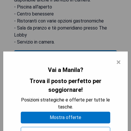
- Piscina all'aperto
- Centro benessere
- Ristoranti con varie opzioni gastronomiche
- Sala da pranzo e tè pomeridiano presso The
Lobby
- Servizio in camera.
VERIFICA LA DISPONIBILITÀ
×
Vai a Manila?
Trova il posto perfetto per
Rizal Park Hotel
soggiornare!
Posizioni strategiche e offerte per tutte le
tasche.
Mostra offerte