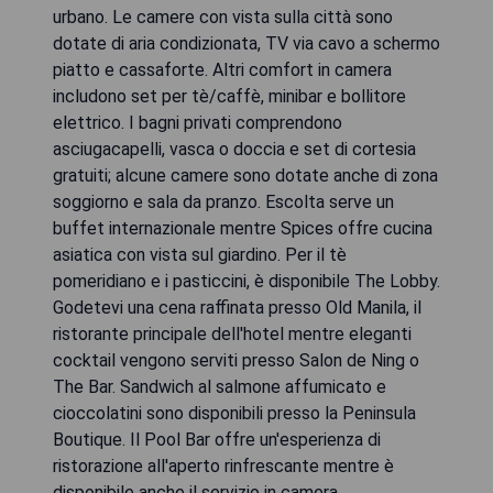
urbano. Le camere con vista sulla città sono
dotate di aria condizionata, TV via cavo a schermo
piatto e cassaforte. Altri comfort in camera
includono set per tè/caffè, minibar e bollitore
elettrico. I bagni privati ​​comprendono
asciugacapelli, vasca o doccia e set di cortesia
gratuiti; alcune camere sono dotate anche di zona
soggiorno e sala da pranzo. Escolta serve un
buffet internazionale mentre Spices offre cucina
asiatica con vista sul giardino. Per il tè
pomeridiano e i pasticcini, è disponibile The Lobby.
Godetevi una cena raffinata presso Old Manila, il
ristorante principale dell'hotel mentre eleganti
cocktail vengono serviti presso Salon de Ning o
The Bar. Sandwich al salmone affumicato e
cioccolatini sono disponibili presso la Peninsula
Boutique. Il Pool Bar offre un'esperienza di
ristorazione all'aperto rinfrescante mentre è
disponibile anche il servizio in camera.