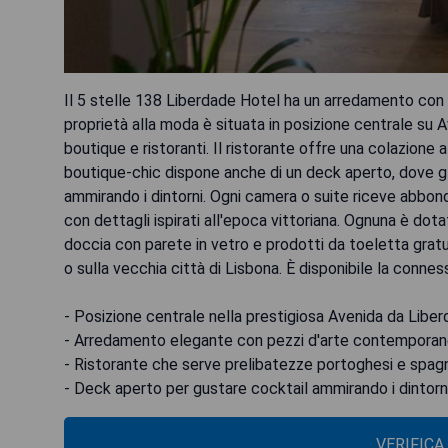
Il 5 stelle 138 Liberdade Hotel ha un arredamento con 
proprietà alla moda è situata in posizione centrale su 
boutique e ristoranti. Il ristorante offre una colazione 
boutique-chic dispone anche di un deck aperto, dove gl
ammirando i dintorni. Ogni camera o suite riceve abbo
con dettagli ispirati all'epoca vittoriana. Ognuna è do
doccia con parete in vetro e prodotti da toeletta gratu
o sulla vecchia città di Lisbona. È disponibile la connes
- Posizione centrale nella prestigiosa Avenida da Libe
- Arredamento elegante con pezzi d'arte contempora
- Ristorante che serve prelibatezze portoghesi e spagno
- Deck aperto per gustare cocktail ammirando i dintorn
VERIFICA