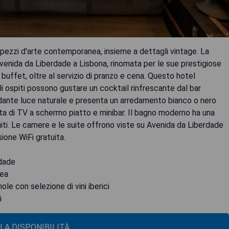
pezzi d'arte contemporanea, insieme a dettagli vintage. La
Avenida da Liberdade a Lisbona, rinomata per le sue prestigiose
a buffet, oltre al servizio di pranzo e cena. Questo hotel
i ospiti possono gustare un cocktail rinfrescante dal bar
ndante luce naturale e presenta un arredamento bianco o nero
tata di TV a schermo piatto e minibar. Il bagno moderno ha una
iti. Le camere e le suite offrono viste su Avenida da Liberdade
sione WiFi gratuita.
rdade
nea
le con selezione di vini iberici
i
 LA DISPONIBILITÀ