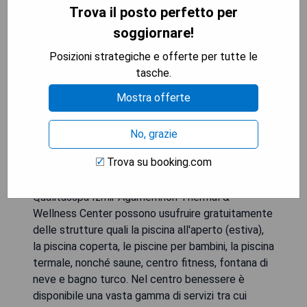
Trova il posto perfetto per
soggiornare!
Wyndham Grand İzmir Özdilek è un hotel di lusso a
Posizioni strategiche e offerte per tutte le
cinque stelle situato sulle rive della Baia di İzmir.
tasche.
Le camere dell'hotel, decorate in modo elegante,
Mostra offerte
offrono una vista panoramica sul mare, sulla
natura e sulla città. Sono dotate di aria
condizionata, TV satellitare e connessione WiFi ad
No, grazie
alta velocità gratuita. La struttura offre un
Trova su booking.com
parcheggio privato gratuito sia al coperto che
all'aperto. Gli ospiti che soggiornano presso il
Qualitasspa Izmir Agamemnon Thermal &
Wellness Center possono usufruire gratuitamente
delle strutture quali la piscina all'aperto (estiva),
la piscina coperta, le piscine per bambini, la piscina
termale, nonché saune, centro fitness, fontana di
neve e bagno turco. Nel centro benessere è
disponibile una vasta gamma di servizi tra cui