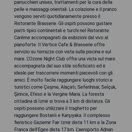
parrucchieri unisex, trattamenti per la cura della
pelle e massaggi orientali. La colazione e il pranzo
vengono serviti quotidianamente presso il
Ristorante Brasserie. Gli ospiti possono gustare
piatti tipici continentali e turchi nel Ristorante
Carême accompagnati da esibizioni dal vivo al
pianoforte. Il Vertice Cafe & Brasserie offre
servizio su terrazze con vista sulla piscina e sul
mare. L'Ozone Night Club offre una vista sul mare
accompagnata dal suo stile sofisticato ed è
ideale per trascorrere momenti piacevoli con gli
amici. È molto facile raggiungere luoghi storici e
turistici come Çeşme, Alaçatı, Seferihisar, Selçuk,
Şirince, Efeso e la Vergine Maria. La foresta
cittadina di İzmir si trova a 3 km di distanza. Gli
ospiti possono utilizzare il traghetto per
raggiungere Bostanlı e Karşıyaka. Il complesso
fieristico Gaziemir Fair Izmir dista 11 km e la Zona
Franca dell'Egeo dista 17 km. L'aeroporto Adnan