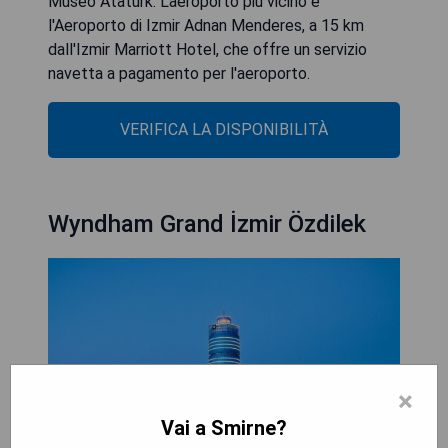
Museo Ataturk. L'aeroporto più vicino è
l'Aeroporto di Izmir Adnan Menderes, a 15 km
dall'Izmir Marriott Hotel, che offre un servizio
navetta a pagamento per l'aeroporto.
VERIFICA LA DISPONIBILITÀ
Wyndham Grand İzmir Özdilek
×
Vai a Smirne?