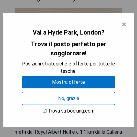
×
Vai a Hyde Park, London?
Trova il posto perfetto per
soggiornare!
Posizioni strategiche e offerte per tutte le
tasche.
Mostra offerte
Il Buckingham & Lloyds si trova in una posizione
privilegiata al 35 di Hyde Park Gate nel
No, grazie
prestigioso quartiere Kensington e Chelsea di
Londra. Goditi la vista diretta su Hyde Park dai
Trova su booking.com
nostri appartamenti, alcuni dei quali completi di
terrazze o balconi privati. Ci troviamo a soli 300
metri dal Royal Albert Hall e a 1,1 km dalla Galleria