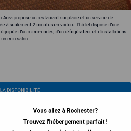
c Area propose un restaurant sur place et un service de
uée à seulement 2 minutes en voiture. L'hôtel dispose d'une
quipée d'un micro-ondes, d'un réfrigérateur et d'installations
 un coin salon.
 LA DISPONIBILITÉ
Vous allez à Rochester?
Trouvez l'hébergement parfait !