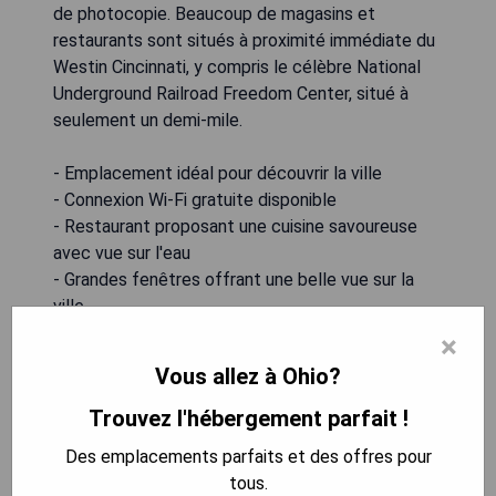
de photocopie. Beaucoup de magasins et
restaurants sont situés à proximité immédiate du
Westin Cincinnati, y compris le célèbre National
Underground Railroad Freedom Center, situé à
seulement un demi-mile.
- Emplacement idéal pour découvrir la ville
- Connexion Wi-Fi gratuite disponible
- Restaurant proposant une cuisine savoureuse
avec vue sur l'eau
- Grandes fenêtres offrant une belle vue sur la
ville
- Centre d'affaires pratique pour les voyageurs
×
professionnels
Vous allez à Ohio?
Trouvez l'hébergement parfait !
VÉRIFIEZ LA DISPONIBILITÉ
Des emplacements parfaits et des offres pour
tous.