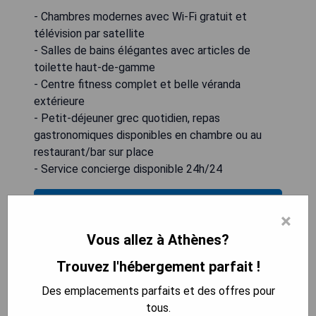
- Chambres modernes avec Wi-Fi gratuit et
télévision par satellite
- Salles de bains élégantes avec articles de
toilette haut-de-gamme
- Centre fitness complet et belle véranda
extérieure
- Petit-déjeuner grec quotidien, repas
gastronomiques disponibles en chambre ou au
restaurant/bar sur place
- Service concierge disponible 24h/24
VÉRIFIEZ LA DISPONIBILITÉ
×
Vous allez à Athènes?
Trouvez l'hébergement parfait !
The Lekka Hotel & Spa
Des emplacements parfaits et des offres pour
tous.