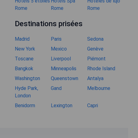
Hôtels 5 étoiles
Hôtels Spa
Hoteles de lujo
Rome
Rome
Rome
Destinations prisées
Madrid
Paris
Sedona
New York
Mexico
Genève
Toscane
Liverpool
Piémont
Bangkok
Minneapolis
Rhode Island
Washington
Queenstown
Antalya
Hyde Park,
Gand
Melbourne
London
Benidorm
Lexington
Capri