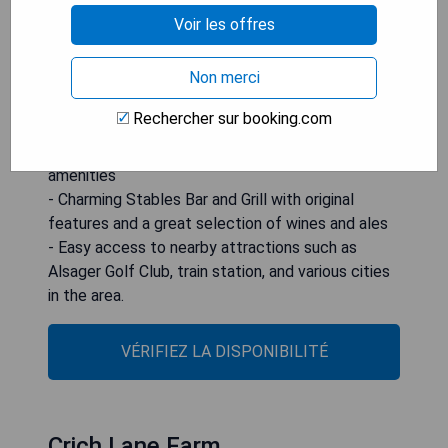
Pros:
Voir les offres
- Convenient location in the countryside, yet
close to major cities like Stoke-on-Trent and
Non merci
Crewe
- Free use of heated indoor pool and WiFi
Rechercher sur booking.com
throughout the hotel
- Beautifully renovated rooms with modern
amenities
- Charming Stables Bar and Grill with original
features and a great selection of wines and ales
- Easy access to nearby attractions such as
Alsager Golf Club, train station, and various cities
in the area.
VÉRIFIEZ LA DISPONIBILITÉ
Crich Lane Farm