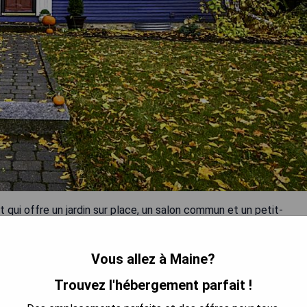
ui offre un jardin sur place, un salon commun et un petit-
 disposent de l'air conditionné, des salles de bains privées,
t et de la literie personnalisée. Les boutiques et les restaurants
Vous allez à Maine?
u Elms of Camden. Certaines chambres ont une cheminée au gaz
à 3,2 km tandis que le parc national Acadia est à 4,8 km.
Trouvez l'hébergement parfait !