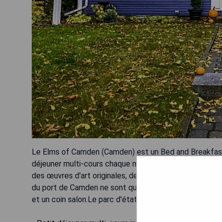
Le Elms of Camden (Camden) est un Bed and Breakfast q
déjeuner multi-cours chaque matin. Toutes les chambres
des œuvres d'art originales, des télévisions à écran pla
du port de Camden ne sont qu'à 3 pâtés de maisons d
et un coin salon.Le parc d'état Camden Hills se trouve 