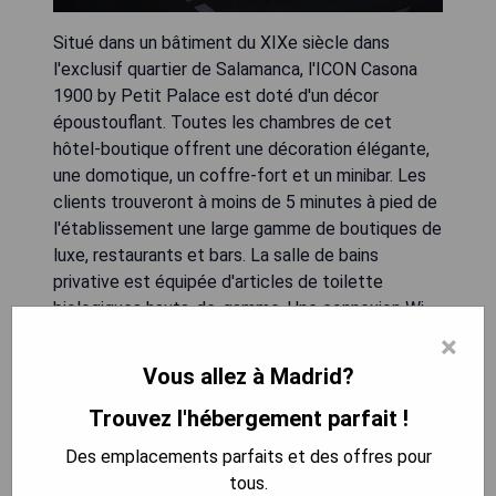
Situé dans un bâtiment du XIXe siècle dans
l'exclusif quartier de Salamanca, l'ICON Casona
1900 by Petit Palace est doté d'un décor
époustouflant. Toutes les chambres de cet
hôtel-boutique offrent une décoration élégante,
une domotique, un coffre-fort et un minibar. Les
clients trouveront à moins de 5 minutes à pied de
l'établissement une large gamme de boutiques de
luxe, restaurants et bars. La salle de bains
privative est équipée d'articles de toilette
biologiques hauts-de-gamme. Une connexion Wi-
Fi gratuite est fournie. Les clients peuvent
×
profiter du petit-déjeuner buffet avec une grande
Vous allez à Madrid?
variété de produits. Le hall et le salon proposent
un mélange des styles Art nouveau et Art déco.
Trouvez l'hébergement parfait !
Les autres installations comprennent une
Des emplacements parfaits et des offres pour
terrasse sur le toit avec vue sur la ville, ainsi
tous.
qu'une salle VIP avec service 24 heures pour les