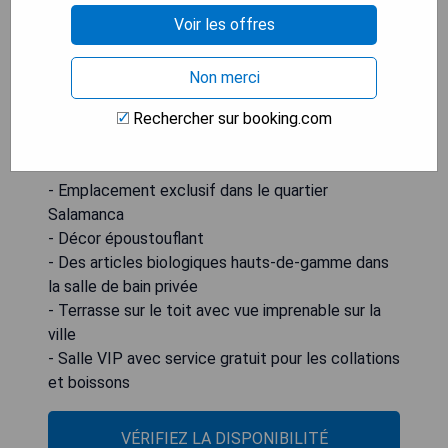
collations et boissons. La station Ruben Darío
Voir les offres
Metro se situe à 500 mètres de ICON Casona
1900 by Petit Palace, tandis que le célèbre parc
Non merci
Retiro est accessible en 15 minutes à pied.
Rechercher sur booking.com
L'aéroport Madrid-Barajas se trouve à 11 km de
l'établissement.
- Emplacement exclusif dans le quartier
Salamanca
- Décor époustouflant
- Des articles biologiques hauts-de-gamme dans
la salle de bain privée
- Terrasse sur le toit avec vue imprenable sur la
ville
- Salle VIP avec service gratuit pour les collations
et boissons
VÉRIFIEZ LA DISPONIBILITÉ