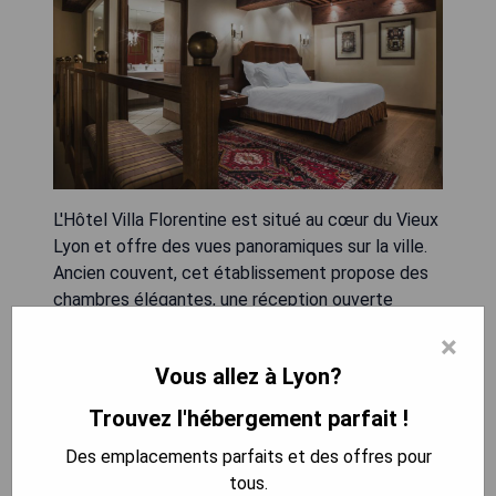
L'Hôtel Villa Florentine est situé au cœur du Vieux
Lyon et offre des vues panoramiques sur la ville.
Ancien couvent, cet établissement propose des
chambres élégantes, une réception ouverte
24h/24 et un accès Wi-Fi gratuit dans tout l'hôtel.
×
Chaque chambre climatisée dispose d'une
Vous allez à Lyon?
décoration raffinée, d'une télévision à écran plat
avec les chaînes Canal + et beIn Sports, ainsi que
Trouvez l'hébergement parfait !
d'un minibar ; certaines chambres comprennent
Des emplacements parfaits et des offres pour
également un coin salon. Toutes les chambres
tous.
possèdent une salle de bains moderne privative