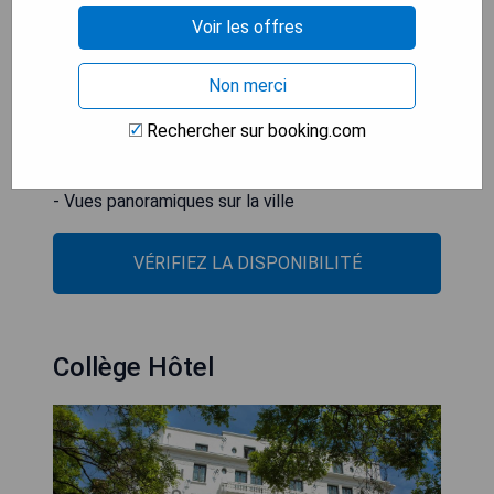
avec baignoire ou douche, et certaines offrent
Voir les offres
une vue sur le Vieux Lyon.
Non merci
- Situation centrale dans le Vieux Lyon
- Chambres élégantes et confortables
Rechercher sur booking.com
- Accès Wi-Fi gratuit
- Réception ouverte 24h/24
- Vues panoramiques sur la ville
VÉRIFIEZ LA DISPONIBILITÉ
Collège Hôtel