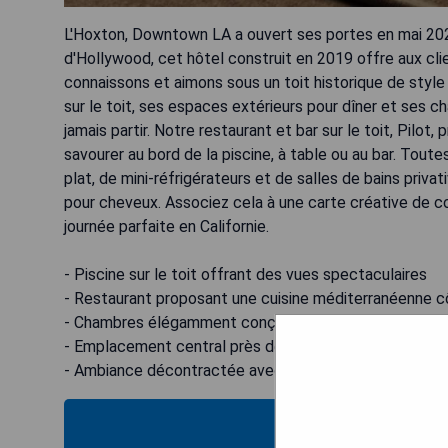
L'Hoxton, Downtown LA a ouvert ses portes en mai 2020.
d'Hollywood, cet hôtel construit en 2019 offre aux c
connaissons et aimons sous un toit historique de style
sur le toit, ses espaces extérieurs pour dîner et ses
jamais partir. Notre restaurant et bar sur le toit, Pilo
savourer au bord de la piscine, à table ou au bar. Tout
plat, de mini-réfrigérateurs et de salles de bains priv
pour cheveux. Associez cela à une carte créative de coc
journée parfaite en Californie.
- Piscine sur le toit offrant des vues spectaculaires
- Restaurant proposant une cuisine méditerranéenne c
- Chambres élégamment conçues avec coin salon
- Emplacement central près des principales attraction
- Ambiance décontractée avec un soupçon du glamour
VÉRIFIEZ