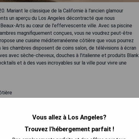
 Mariant le classique de la Californie à l'ancien glamour
lients un aperçu du Los Angeles décontracté que nous
 Beaux-Arts au cœur de l'effervescente ville. Avec sa piscine
 chambres magnifiquement conçues, vous ne voudrez peut-être
t, propose une cuisine méditerranéenne côtière que vous pourrez
es les chambres disposent de coins salon, de télévisions à écran
atives avec sèche-cheveux, douches à l'italienne et produits Blank
ktails et à des vues incroyables sur la ville pour vivre une
ôtière
s
 d'Hollywood
Vous allez à Los Angeles?
Trouvez l'hébergement parfait !
 LA DISPONIBILITÉ