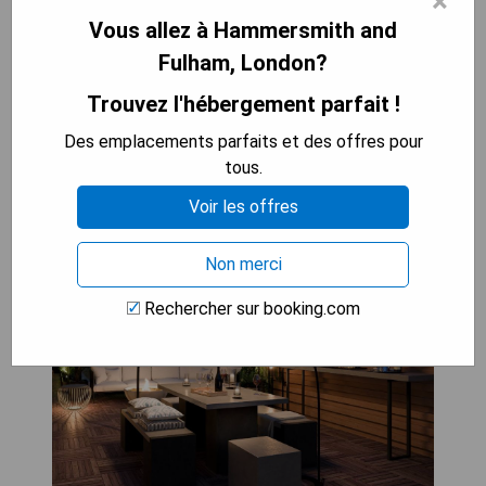
×
cocktails inventifs lorsqu'un afternoon tea inspiré
Vous allez à Hammersmith and
par Charlie et la Chocolaterie est proposé en
guise d'indulgent plaisir..
Fulham, London?
Trouvez l'hébergement parfait !
VÉRIFIEZ LA DISPONIBILITÉ
Des emplacements parfaits et des offres pour
tous.
Voir les offres
Middle Eight
Non merci
Rechercher sur booking.com