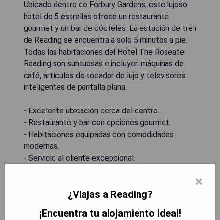
Ubicado dentro de Forbury Gardens, este lujoso
hotel de 5 estrellas ofrece un restaurante
gourmet y un bar de cócteles. La estación de tren
de Reading se encuentra a solo 5 minutos a pie.
Todas las habitaciones del Hotel The Roseate
Reading son suntuosas e incluyen máquinas de
café, artículos de tocador de lujo y televisores
inteligentes de pantalla plana.
- Excelente ubicación cerca del centro.
- Restaurante y bar con opciones gourmet.
- Habitaciones equipadas con comodidades
modernas.
- Servicio al cliente excepcional.
×
MOSTRAR DISPONIBILIDAD
¿Viajas a Reading?
¡Encuentra tu alojamiento ideal!