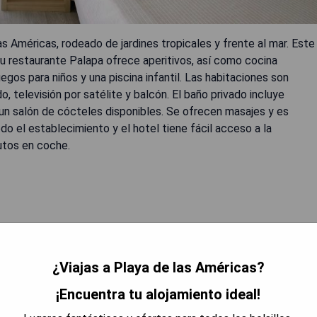
s Américas, rodeado de jardines tropicales y frente al mar. Este
 Su restaurante Palapa ofrece aperitivos, así como cocina
egos para niños y una piscina infantil. Las habitaciones son
 televisión por satélite y balcón. El baño privado incluye
un salón de cócteles disponibles. Se ofrecen masajes y es
todo el establecimiento y el hotel tiene fácil acceso a la
utos en coche.
¿Viajas a Playa de las Américas?
 DISPONIBILIDAD
¡Encuentra tu alojamiento ideal!