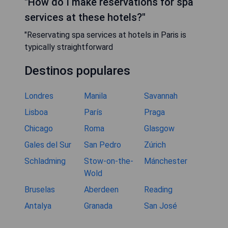
"How do I make reservations for spa
services at these hotels?"
"Reservating spa services at hotels in Paris is
typically straightforward
Destinos populares
Londres
Manila
Savannah
Lisboa
París
Praga
Chicago
Roma
Glasgow
Gales del Sur
San Pedro
Zúrich
Schladming
Stow-on-the-
Mánchester
Wold
Bruselas
Aberdeen
Reading
Antalya
Granada
San José