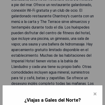
a pie del mar. Ofrece un restaurante galardonado,
conexión Wi-Fi gratuita y un club de ocio. El
galardonado restaurante Chantrey's cuenta con un
menú a la carta y The Terrace sirve almuerzos y
tentempiés durante todo el día. Los huéspedes
pueden disfrutar del centro de fitness del hotel,
que incluye una piscina, un gimnasio, una sala de
vapor, una sauna y una bañera de hidromasaje. Hay
aparcamiento gratuito limitado disponible en el
establecimiento. Muchas de las habitaciones del
Imperial Hotel tienen vistas a la bahía de
Llandudno y cada una tiene su propio baño. Otras
comodidades incluyen agua mineral, suministros
para té y café, batas y zapatillas. Se ofrece un
desayuno inglés completo todas las mañanas. Los
niños pueden utilizar la piscina hasta las 18:00
×
cada día. El Imperial Hotel está a solo 2 minutos a
¿Viajas a Gales del Norte?
pie del centro de la ciudad de Llandudno y la