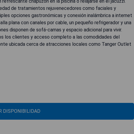
n refrescante chapuzón en la piscina o relajarse en el jacuzzi.
riedad de tratamientos rejuvenecedores como faciales y
ples opciones gastronómicas y conexión inalámbrica a internet
talla plana con canales por cable, un pequeño refrigerador y una
ones disponen de sofá-camas y espacio adicional para vivir.
os los clientes y acceso completo a las comodidades del
ente ubicada cerca de atracciones locales como Tanger Outlet
 DISPONIBILIDAD