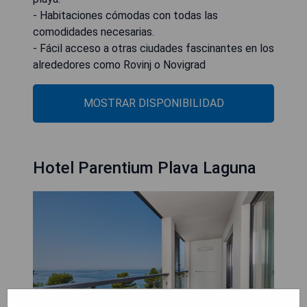
- Habitaciones cómodas con todas las
comodidades necesarias.
- Fácil acceso a otras ciudades fascinantes en los
alrededores como Rovinj o Novigrad
MOSTRAR DISPONIBILIDAD
Hotel Parentium Plava Laguna