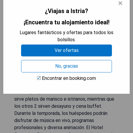
×
¿Viajas a Istria?
¡Encuentra tu alojamiento ideal!
Con un SpaCentre que cuenta con 6 jacuzzis, una
Lugares fantásticos y ofertas para todos los
piscina cubierta y 2 piscinas al aire libre, el Hotel
bolsillos.
Parentium Plava Laguna se encuentra a solo 50
metros de la playa en Poreč. El hotel ofrece 3
Ver ofertas
restaurantes, junto con un bar junto a la piscina y
un bar salón. Se proporciona Wi-Fi gratuito. Todas
No, gracias
las habitaciones cuentan con ventanas del suelo
al techo y balcón con zona de estar con vistas al
Encontrar en booking.com
parque. También disponen de TV vía satélite LCD,
minibar y caja fuerte. El restaurante a la carta
sirve platos de marisco e istrianos, mientras que
los otros 2 sirven desayuno y cena buffet.
Durante la temporada, los huéspedes podrán
disfrutar de música en vivo, programas
profesionales y diversa animación. El Hotel