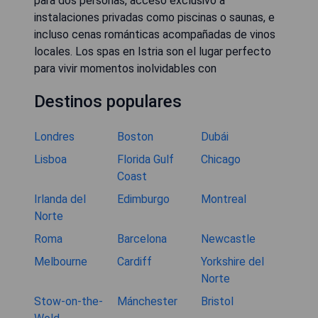
para dos personas, acceso exclusivo a
instalaciones privadas como piscinas o saunas, e
incluso cenas románticas acompañadas de vinos
locales. Los spas en Istria son el lugar perfecto
para vivir momentos inolvidables con
Destinos populares
Londres
Boston
Dubái
Lisboa
Florida Gulf
Chicago
Coast
Irlanda del
Edimburgo
Montreal
Norte
Roma
Barcelona
Newcastle
Melbourne
Cardiff
Yorkshire del
Norte
Stow-on-the-
Mánchester
Bristol