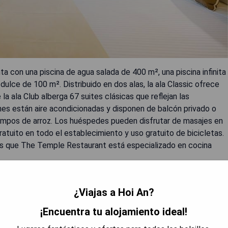
a con una piscina de agua salada de 400 m², una piscina infinita
dulce de 100 m². Distribuido en dos alas, la ala Classic ofrece
la ala Club alberga 67 suites clásicas que reflejan las
nes están aire acondicionadas y disponen de balcón privado o
s campos de arroz. Los huéspedes pueden disfrutar de masajes en
gratuito en todo el establecimiento y uso gratuito de bicicletas.
ras que The Temple Restaurant está especializado en cocina
¿Viajas a Hoi An?
a playa An Bang.
¡Encuentra tu alojamiento ideal!