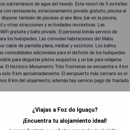
ios subterráneos de agua del mundo. Este resort de 5 estrellas
a con restaurante, estacionamiento privado gratuito, piscina al
ispone también de piscinas al aire libre, bar en la piscina,
til y otras atracciones y actividades recreativas. Las
iFi gratuita y baño privado. El personal brinda servicio de
 para los huéspedes. Las cómodas habitaciones del Mabu
 cable de pantalla plana, minibar y escritorio. Los baños
las comodidades adicionales para el disfrute de los huéspedes
onible para degustar platos exquisitos y un bar para relajarse
a. El histórico Monumento Três Fronteiras se encuentra a 4 km
á a solo 9 km aproximadamente. El aeropuerto más cercano es el
unos 8 km del alojamiento; además hay servicio pago de traslado
 DISPONIBILIDAD
¿Viajas a Foz do Iguaçu?
¡Encuentra tu alojamiento ideal!