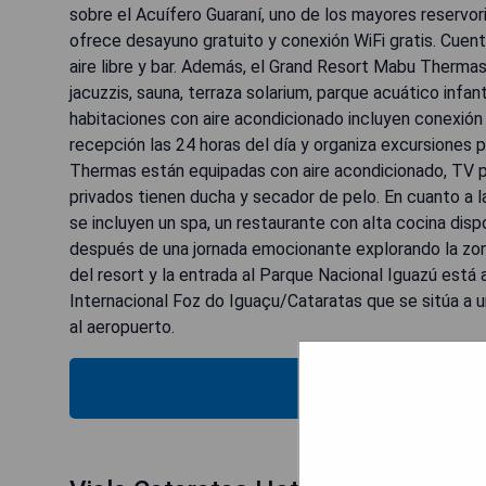
sobre el Acuífero Guaraní, uno de los mayores reservor
ofrece desayuno gratuito y conexión WiFi gratis. Cuent
aire libre y bar. Además, el Grand Resort Mabu Thermas d
jacuzzis, sauna, terraza solarium, parque acuático infan
habitaciones con aire acondicionado incluyen conexión W
recepción las 24 horas del día y organiza excursiones
Thermas están equipadas con aire acondicionado, TV por
privados tienen ducha y secador de pelo. En cuanto a 
se incluyen un spa, un restaurante con alta cocina disp
después de una jornada emocionante explorando la zon
del resort y la entrada al Parque Nacional Iguazú est
Internacional Foz do Iguaçu/Cataratas que se sitúa a 
al aeropuerto.
MOSTRAR