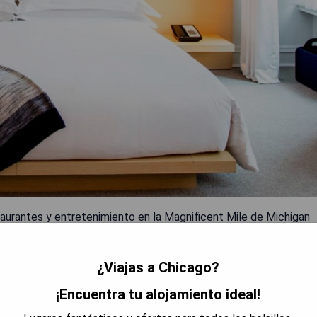
aurantes y entretenimiento en la Magnificent Mile de Michigan
un restaurante, bar y cafetería en las instalaciones. Se ofrece
r Chicago, parte de JdV by Hyatt, incluye un televisor HDTV de
¿Viajas a Chicago?
lia área de trabajo con un escritorio grande. También se
ón. El hotel también ofrece servicio rápido de entrega gourmet
¡Encuentra tu alojamiento ideal!
en el centro fitness abierto las 24 horas o relajarse viendo una