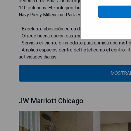
película en la Sala Cinematográfica, que cuenta con so
110 pulgadas. El zoológico Lincoln Park está a menos 
Navy Pier y Millennium Park están ambos a diez minut
- Excelente ubicación cerca del centro comercial.
- Ofrece buena opción gastronómica dentro del hotel.
- Servicio eficiente e inmediato para comida gourmet 
- Amplios espacios dentro del hotel como el centro fi
MOSTRAR
JW Marriott Chicago