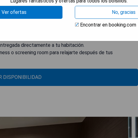
fás grandes y asientos íntimos frente a una pantalla gigante de
Lugares fantásticos y ofertas para todos los bolsillos.
de una milla del Ambassador Chicago, parte del JdV by Hyatt.
Ver ofertas
No, gracias
os conduciendo.
Encontrar en booking.com
entregada directamente a tu habitación.
tness o screening room para relajarte después de tus
 DISPONIBILIDAD