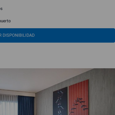
os
opuerto
 DISPONIBILIDAD