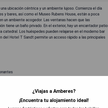
una ubicación céntrica y un ambiente lujoso. Comienza el día
tes y bares, así como el Museo Rubens House, están a poca
enen un ambiente acogedor. Las ventanas hacen que las
ón tiene un baño privado. En el exterior, hay un encantador patio
a la catedral. Los huéspedes pueden relajarse en el moderno bar
ón del Hotel T Sandt permite un acceso rápido a las principales
ionantes
¿Viajas a Amberes?
 DISPONIBILIDAD
¡Encuentra tu alojamiento ideal!