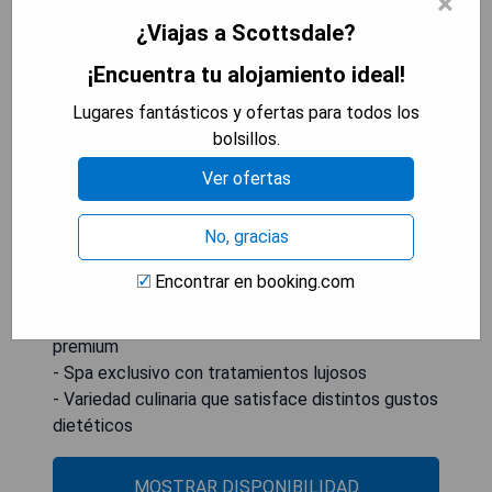
×
especiales de los huéspedes. Durante el día,
¿Viajas a Scottsdale?
también se ofrecen comidas ligeras y cócteles en
el The Canal Club Poolside Bar. El
¡Encuentra tu alojamiento ideal!
estacionamiento gratuito está incluido. Además,
hay centro de negocios abierto las 24 horas y
Lugares fantásticos y ofertas para todos los
gimnasio disponible para todos los huéspedes. El
bolsillos.
Aeropuerto Internacional Phoenix Sky Harbor se
Ver ofertas
encuentra a 12 km.
No, gracias
- Ubicación conveniente cerca del centro
histórico
Encontrar en booking.com
- Piscinas espectaculares con ambiente tropical
- Habitaciones cómodas con amenidades
premium
- Spa exclusivo con tratamientos lujosos
- Variedad culinaria que satisface distintos gustos
dietéticos
MOSTRAR DISPONIBILIDAD