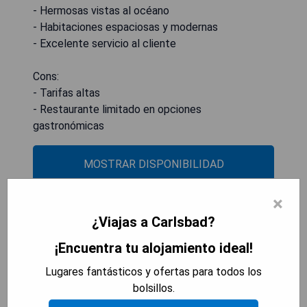
- Hermosas vistas al océano
- Habitaciones espaciosas y modernas
- Excelente servicio al cliente
Cons:
- Tarifas altas
- Restaurante limitado en opciones
gastronómicas
MOSTRAR DISPONIBILIDAD
×
¿Viajas a Carlsbad?
The Ranch at Laguna Beach
¡Encuentra tu alojamiento ideal!
Lugares fantásticos y ofertas para todos los
bolsillos.