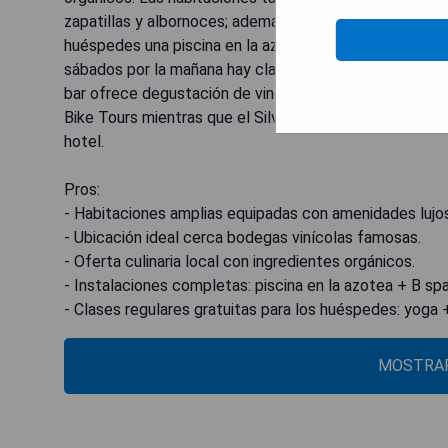
zapatillas y albornoces; además también disponen sec
huéspedes una piscina en la azotea y bicicletas gratuit
sábados por la mañana hay clases de yoga disponibles
bar ofrece degustación de vinos locales en su barra.. 
Bike Tours mientras que el Silverado Country Club , L
hotel.
Pros:
- Habitaciones amplias equipadas con amenidades lujo
- Ubicación ideal cerca bodegas vinícolas famosas.
- Oferta culinaria local con ingredientes orgánicos.
- Instalaciones completas: piscina en la azotea + B spa
- Clases regulares gratuitas para los huéspedes: yoga 
MOSTRAR