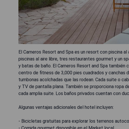
El Carneros Resort and Spa es un resort con piscina al 
piscinas al aire libre, tres restaurantes gourmet y un
y batas de baño. El Carneros Resort and Spa también cuen
centro de fitness de 3,000 pies cuadrados y canchas 
tumbonas acolchadas que las rodean. Cada suite o cabañ
y TV de pantalla plana. También se proporciona ropa 
cada amplia suite. Los baños privados cuentan con duc
Algunas ventajas adicionales del hotel incluyen:
- Bicicletas gratuitas para explorar los terrenos autoc
- Comida gourmet disponible en el Market local