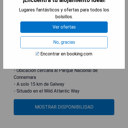
Lugares fantásticos y ofertas para todos los
bolsillos.
Ubicado a 3 km del pueblo de Moycullen y a 72
Ver ofertas
km del Parque Nacional de Connemara, Luxury
Apartment, ofrece alojamiento independiente. La
No, gracias
propiedad se encuentra a 15 km de Galway, en el
Wild Atlantic Way.
Encontrar en booking.com
- Alojamiento con cocina propia
- Ubicación cercana al Parque Nacional de
Connemara
- A solo 15 km de Galway
- Situado en el Wild Atlantic Way
MOSTRAR DISPONIBILIDAD