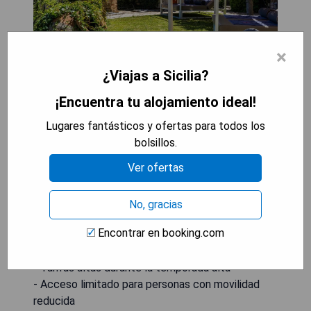
×
¿Viajas a Sicilia?
¡Encuentra tu alojamiento ideal!
Pros:
Lugares fantásticos y ofertas para todos los
- Ubicación impresionante con vistas al mar
bolsillos.
Mediterráneo
Ver ofertas
- Ambiente íntimo y exclusivo en una mansión
histórica
- Diseño elegante y decoración de lujo
No, gracias
- Exquisita gastronomía siciliana
Encontrar en booking.com
Cons:
- Tarifas altas durante la temporada alta
- Acceso limitado para personas con movilidad
reducida