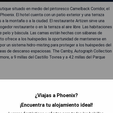
utique situado en medio del pintoresco Camelback Corridor, el
 Phoenix. El hotel cuenta con un patio exterior y una terraza
s a la montaña o a la ciudad. El restaurante Artizen sirve una
ogedor restaurante o en la terraza al aire libre. Las habitaciones
e pelo y báscula. Las camas están hechas con sábanas de
eto ofrece a los huéspedes la oportunidad de mantenerse en
 por un sistema hidro-misting para proteger a los huéspedes del
reas de descanso espaciosas. The Camby, Autograph Collection
ore, a 9 millas del Castillo Tovrea y a 4.2 millas del Parque
l.
stadía.
¿Viajas a Phoenix?
 caliente.
¡Encuentra tu alojamiento ideal!
eriormente - no debería haber escrito una respuesta en español