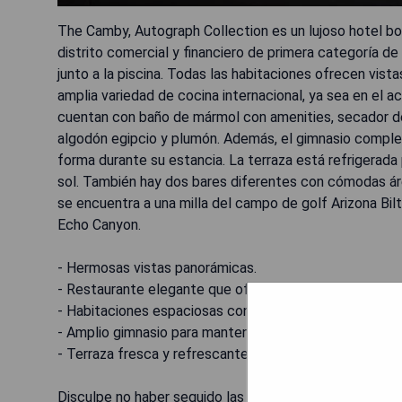
The Camby, Autograph Collection es un lujoso hotel bo
distrito comercial y financiero de primera categoría de
junto a la piscina. Todas las habitaciones ofrecen vista
amplia variedad de cocina internacional, ya sea en el ac
cuentan con baño de mármol con amenities, secador d
algodón egipcio y plumón. Además, el gimnasio compl
forma durante su estancia. La terraza está refrigerada
sol. También hay dos bares diferentes con cómodas á
se encuentra a una milla del campo de golf Arizona Biltm
Echo Canyon.
- Hermosas vistas panorámicas.
- Restaurante elegante que ofrece cocina internaciona
- Habitaciones espaciosas con lujosas comodidades.
- Amplio gimnasio para mantenerse activo durante su e
- Terraza fresca y refrescante para relajarse bajo el sol
Disculpe no haber seguido las instrucciones dadas ant