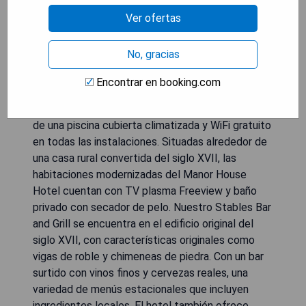
Ver ofertas
No, gracias
El Manor House Hotel se encuentra en el campo,
Encontrar en booking.com
en Alsager, a 10 km de la ciudad de Stoke-on-
Trent y la ciudad de Crewe. Ofrece uso gratuito
de una piscina cubierta climatizada y WiFi gratuito
en todas las instalaciones. Situadas alrededor de
una casa rural convertida del siglo XVII, las
habitaciones modernizadas del Manor House
Hotel cuentan con TV plasma Freeview y baño
privado con secador de pelo. Nuestro Stables Bar
and Grill se encuentra en el edificio original del
siglo XVII, con características originales como
vigas de roble y chimeneas de piedra. Con un bar
surtido con vinos finos y cervezas reales, una
variedad de menús estacionales que incluyen
ingredientes locales. El hotel también ofrece