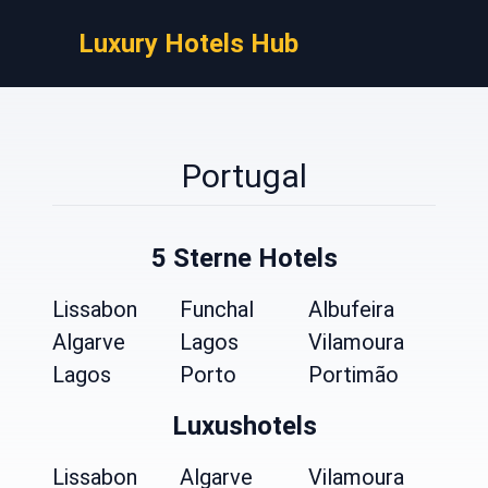
Luxury Hotels Hub
Portugal
5 Sterne Hotels
Lissabon
Funchal
Albufeira
Algarve
Lagos
Vilamoura
Lagos
Porto
Portimão
Luxushotels
Lissabon
Algarve
Vilamoura