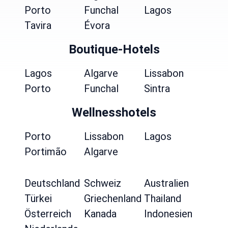
Porto
Funchal
Lagos
Tavira
Évora
Boutique-Hotels
Lagos
Algarve
Lissabon
Porto
Funchal
Sintra
Wellnesshotels
Porto
Lissabon
Lagos
Portimão
Algarve
Deutschland
Schweiz
Australien
Türkei
Griechenland
Thailand
Österreich
Kanada
Indonesien