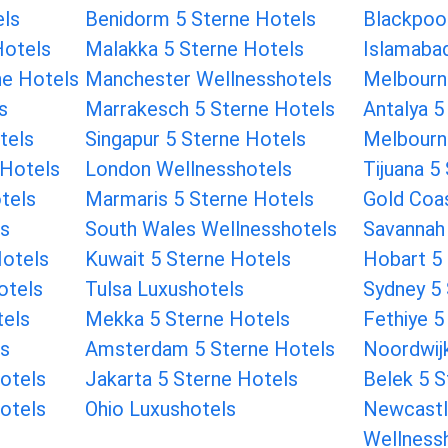
els
Benidorm 5 Sterne Hotels
Blackpool
Hotels
Malakka 5 Sterne Hotels
Islamabad
ne Hotels
Manchester Wellnesshotels
Melbourn
s
Marrakesch 5 Sterne Hotels
Antalya 5
tels
Singapur 5 Sterne Hotels
Melbourn
 Hotels
London Wellnesshotels
Tijuana 5
tels
Marmaris 5 Sterne Hotels
Gold Coas
ls
South Wales Wellnesshotels
Savannah
Hotels
Kuwait 5 Sterne Hotels
Hobart 5
otels
Tulsa Luxushotels
Sydney 5 
tels
Mekka 5 Sterne Hotels
Fethiye 5
ls
Amsterdam 5 Sterne Hotels
Noordwijk
otels
Jakarta 5 Sterne Hotels
Belek 5 S
otels
Ohio Luxushotels
Newcastl
Wellness