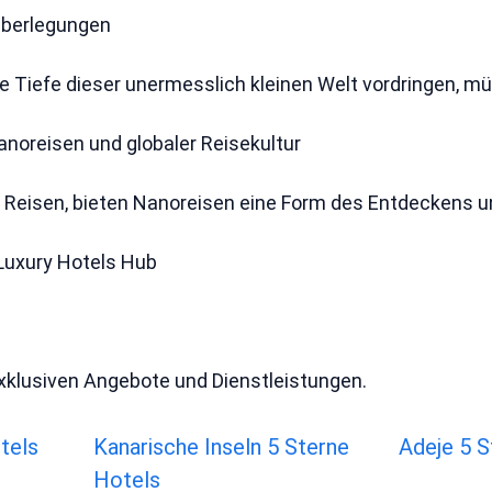
Überlegungen
ie Tiefe dieser unermesslich kleinen Welt vordringen, 
noreisen und globaler Reisekultur
le Reisen, bieten Nanoreisen eine Form des Entdeckens 
 Luxury Hotels Hub
xklusiven Angebote und Dienstleistungen.
tels
Kanarische Inseln 5 Sterne
Adeje 5 S
Hotels