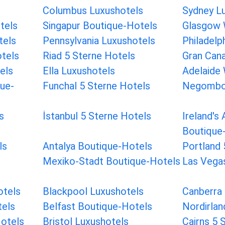
Columbus Luxushotels
Sydney L
tels
Singapur Boutique-Hotels
Glasgow 
tels
Pennsylvania Luxushotels
Philadelp
tels
Riad 5 Sterne Hotels
Gran Cana
els
Ella Luxushotels
Adelaide 
que-
Funchal 5 Sterne Hotels
Negombo 
s
İstanbul 5 Sterne Hotels
Ireland's
Boutique
ls
Antalya Boutique-Hotels
Portland 
Mexiko-Stadt Boutique-Hotels
Las Vega
otels
Blackpool Luxushotels
Canberra 
tels
Belfast Boutique-Hotels
Nordirlan
otels
Bristol Luxushotels
Cairns 5 