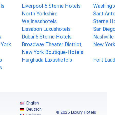
ls
Liverpool 5 Sterne Hotels
Washingt
North Yorkshire
Sant Anto
Wellnesshotels
Sterne H
Lissabon Luxushotels
San Diego
s
Dubai 5 Sterne Hotels
Nashville
 York
Broadway Theater District,
New York
New York Boutique-Hotels
s
Hurghada Luxushotels
Fort Laud
s
English
Deutsch
© 2025 Luxury Hotels