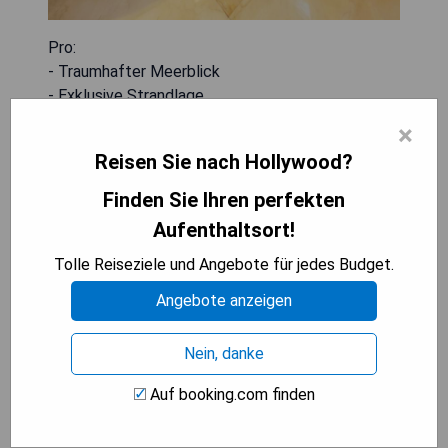
Pro:
- Traumhafter Meerblick
- Exklusive Strandlage
- Luxuriös ausgestattete Zimmer und Suiten
×
- Hervorragender Service
Reisen Sie nach Hollywood?
- Entspannender Wellnessbereich
Finden Sie Ihren perfekten
Contra:
Aufenthaltsort!
- Hohe Preise
- Parkplatzmangel
Tolle Reiseziele und Angebote für jedes Budget.
Angebote anzeigen
VERFÜGBARKEIT PRÜFEN
Nein, danke
Auf booking.com finden
The Ritz Carlton Key Biscayne