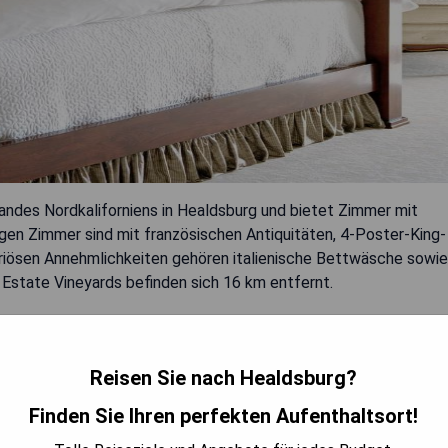
andes Nordkaliforniens in Healdsburg und bietet Zimmer mit
en Zimmer sind mit französischen Antiquitäten, 4-Poster-King-
iösen Annehmlichkeiten gehören italienische Bettwäsche sowie
 Estate Vineyards befinden sich 16 km entfernt.
n
Reisen Sie nach Healdsburg?
Finden Sie Ihren perfekten Aufenthaltsort!