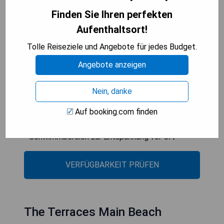
Apartments verfügen über kostenloses WLAN
Finden Sie Ihren perfekten
und einen privaten Balkon oder Garten. Einige
Aufenthaltsort!
Apartments bieten Meerblick.
Tolle Reiseziele und Angebote für jedes Budget.
- Kostenfreies WLAN in allen Apartments
Angebote anzeigen
- Private Balkone oder Höhlen für zusätzlichen
Komfort
- Schöne Ausblicke auf die tropischen Gärten und
Nein, danke
das Meer
Auf booking.com finden
- Nahe zu Byron Bay Stadtzentrum und
Hauptstrand
- Schwimmbereich zur Entspannung vor Ort
VERFÜGBARKEIT PRÜFEN
The Terraces Main Beach