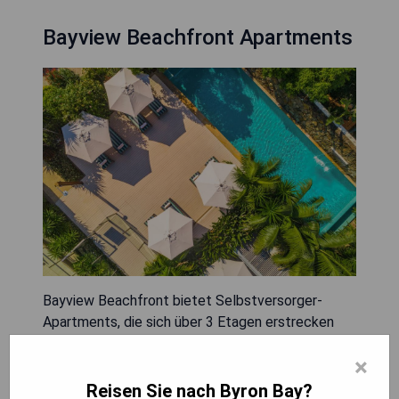
Bayview Beachfront Apartments
Bayview Beachfront bietet Selbstversorger-
Apartments, die sich über 3 Etagen erstrecken
und einen Blick auf die tropischen Gärten, den
×
Poolbereich sowie die Stadt Byron Bay oder den
Hauptstrand von Byron Bay bieten. Alle
Reisen Sie nach Byron Bay?