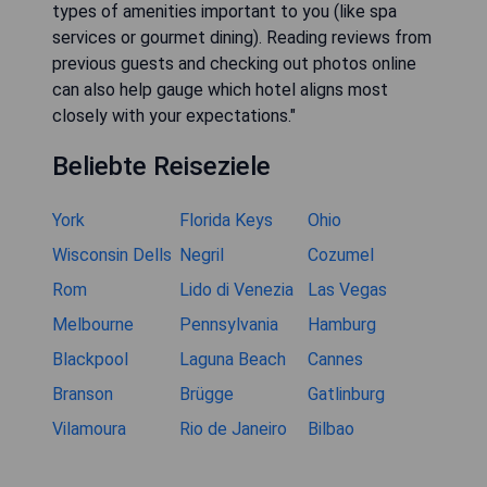
types of amenities important to you (like spa
services or gourmet dining). Reading reviews from
previous guests and checking out photos online
can also help gauge which hotel aligns most
closely with your expectations."
Beliebte Reiseziele
York
Florida Keys
Ohio
Wisconsin Dells
Negril
Cozumel
Rom
Lido di Venezia
Las Vegas
Melbourne
Pennsylvania
Hamburg
Blackpool
Laguna Beach
Cannes
Branson
Brügge
Gatlinburg
Vilamoura
Rio de Janeiro
Bilbao