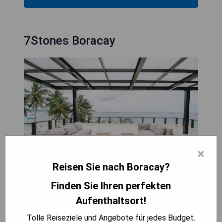
7Stones Boracay
×
Reisen Sie nach Boracay?
Finden Sie Ihren perfekten
Das 7 Stones Boracay liegt an der Küste des
Bulabog Beach und bietet Suiten mit Balkon, Sofa
Aufenthaltsort!
und Sitzbereich. Die Unterkunft verfügt über
Tolle Reiseziele und Angebote für jedes Budget.